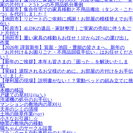
家の片付け」と5トンの不用品処分事例
【箕面市】集合住宅での家具移動と不用品搬出（タンス・こた
つ）を代行しました！
【池田市】リピートのご依頼に感謝！お部屋の模様替えでお手
伝い
【松原市】4LDKの遺品・家財整理｜ご実家の売却に伴う丸ご
と片付け
【池田市】重い家具の移動もお任せ！1Fから2Fへの運び出し
作業
【2026年 謹賀新年】箕面・池田・豊能の皆さまへ。新年の
「お片付け＆お困りごと・不用品回収手伝い」はお任せくださ
い！
【新年のご挨拶】本年も皆さまの「困った」を解決いたしま
す！
【実録】退院されるお父様のために。お部屋の片付けをお手伝
いしました
【便利屋の現場】説明書がない！？電動ベッドの組み立てに挑
戦
本棚の移設
戸建ての草刈り(/ω＼)
洗濯機の処分のお手伝い
マンションの敷地内の草刈り
天井のシミの清掃
土地の除草作業(+o+)
小さなお引越し☆
物置の敷地内の移動
猫ちゃんのサークル設置
プランター＆自転車処分のお手伝い