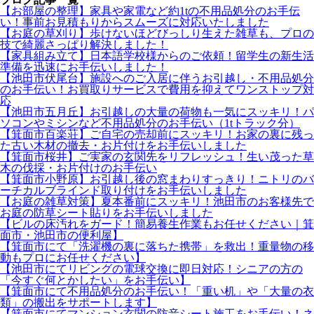
【お部屋の整理】家具や家電など約1tの不用品処分のお手伝
い！事前お見積もりからスムーズに対応いたしました
【お庭の草刈り】歩けないほどびっしり生えた雑草も、プロの
技で綺麗さっぱり解決しました！
【家具組み立て】日本語学校様からのご依頼！留学生の新生活
準備を迅速にお手伝いしました！
【池田市伏尾台】施設へのご入居に伴うお引越し・不用品処分
のお手伝い！お買取りサービスで費用を抑えてワンストップ対
応
【池田市五月丘】お引越しの大量の荷物も一気にスッキリ！パ
ソコンやミシンなど不用品処分のお手伝い（1tトラック分）
【箕面市百楽荘】ご自宅の売却前にスッキリ！お家の裏に残っ
た古い木材の撤去・お片付けをお手伝いしました
【箕面市桜井】ご実家の玄関先をリフレッシュ！生い茂った草
木の伐採・お片付けのお手伝い
【箕面市小野原】お引越し後の窓まわりすっきり！ニトリのバ
ーチカルブラインド取り付けをお手伝いしました
【お庭の雑草対策】夏本番前にスッキリ！池田市のお客様先で
お庭の防草シート貼りをお手伝いしました
【ビルの床汚れをガード！簡易養生作業もお任せください｜箕
面市・池田市の便利屋】
【箕面市にて「洗濯機の裏に落ちた携帯」を救出！重量物の移
動もプロにお任せください】
【池田市にてリビングの電球交換に即日対応！シニアの方の
「今すぐ何とかしたい」をお手伝い】
【箕面市にて不用品処分のお手伝い！「重い机」や「大量の衣
類」の搬出をサポートします】
【箕面市にてマンション玄関の防音シート施工をお手伝い！ネ