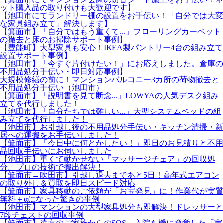
ット購入品の取り付けも大歓迎です】
【池田市にてランドリー棚の設置をお手伝い！「自分では大変
な家具組み立て」解決します】
【箕面市】「自分ではもう重くて...」フローリングカーペット
の撤去と床のお掃除サポート事例】
【豊能町】大型家具も安心！IKEA製パントリー4台の組み立て
設置サポート事例】
【池田市】「今すぐ片付けたい！」にお応えしました。倉庫の
不用品処分手伝い・即日対応事例】
大規模修繕の前に！マンションバルコニー3カ所の荷物撤去と
不用品処分手伝い（池田市）
【箕面市】「説明書を見て断念...」LOWYAの人気デスク組み
立てを代行しました！
【池田市】「自分たちでは難しい...」大型システムベッドの組
み立てを代行しました！
【池田市】お引越し後の不用品処分手伝い・キッチン清掃・新
居への運搬をお手伝いしました！
【箕面市】「今日中に何とかしたい！」即日のお見積りと不用
品回収手伝いにお伺いしました
【池田市】重くて動かせない「マッサージチェア」の回収処
分。プロの技術で搬出解決！
【箕面市→吹田市】引越し退去まであと5日！高年式エアコン
の取り外し＆買取を即日スピード対応
【箕面市】家具移動のご依頼が「お宝発見」に！作業代が実質
無料＋αになった驚きの事例
【池田市】マンションの大型家具処分も即解決！ドレッサーと
7段チェストの回収事例
【箕面市】遠方のご家族からのSOS。入院を機に発覚した「実