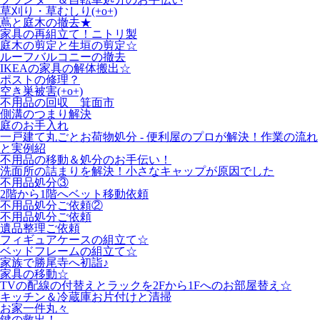
草刈り・草むしり(+o+)
蔦と庭木の撤去★
家具の再組立て！ニトリ製
庭木の剪定と生垣の剪定☆
ルーフバルコニーの撤去
IKEAの家具の解体搬出☆
ポストの修理？
空き巣被害(+o+)
不用品の回収 箕面市
側溝のつまり解決
庭のお手入れ
一戸建て丸ごとお荷物処分 - 便利屋のプロが解決！作業の流れ
と実例紹
不用品の移動＆処分のお手伝い！
洗面所の詰まりを解決！小さなキャップが原因でした
不用品処分③
2階から1階へベット移動依頼
不用品処分ご依頼②
不用品処分ご依頼
遺品整理ご依頼
フィギュアケースの組立て☆
ベッドフレームの組立て☆
家族で勝尾寺へ初詣♪
家具の移動☆
TVの配線の付替えとラックを2Fから1Fへのお部屋替え☆
キッチン＆冷蔵庫お片付けと清掃
お家一件丸々
鍵の救出！